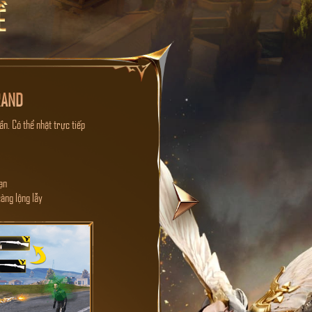
RAND
n. Có thể nhặt trực tiếp
ạn
àng lộng lẫy