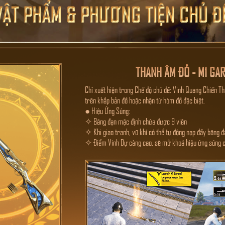
THANH ÂM ĐỎ - M1 GA
Chỉ xuất hiện trong Chế độ chủ đề: Vinh Quang Chiến Thầ
trên khắp bản đồ hoặc nhận từ hòm đồ đặc biệt.
● Hiệu Ứng Súng:
✧ Băng đạn mặc định chứa được 9 viên
✧ Khi giao tranh, vũ khí có thể tự động nạp đầy băng đ
✧ Điểm Vinh Dự càng cao, sẽ mở khoá hiệu ứng súng c