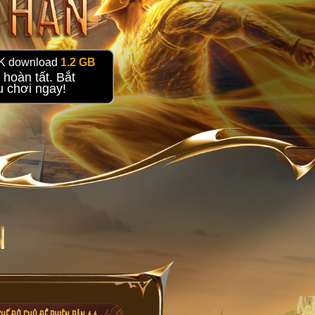
K download
1.2 GB
 hoàn tất. Bắt
u chơi ngay!
HẾ ĐỘ CHỦ ĐỀ PHIÊN BẢN 4.4