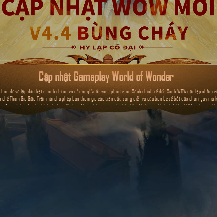
Cập nhật Gameplay World of Wonder
tìm bản đồ và lập đội thật nhanh chóng và dễ dàng! Vuốt sang phải trong Sảnh chính để đến Sảnh WOW độc lập nhằm c
 chế Tham Gia Giữa Trận mới cho phép bạn tham gia các trận đấu đang diễn ra của bạn bè để bắt đầu chơi ngay mà 
hập được tính toán như bình thường. Chúng tôi cam kết tạo ra một thế giới mới cho người chơi và Người Sáng Tạo, nơi h
khám phá ngay lập tức!