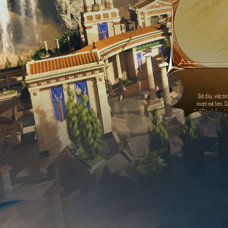
Giờ đây, việc 
mượt mà hơn. Cơ
đợi! Tất cả thu n