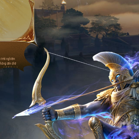
ó trải nghiệm
không cần chờ
ọ có thể chơi và