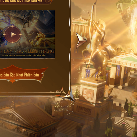
g Báo Cập Nhật Phiên Bản