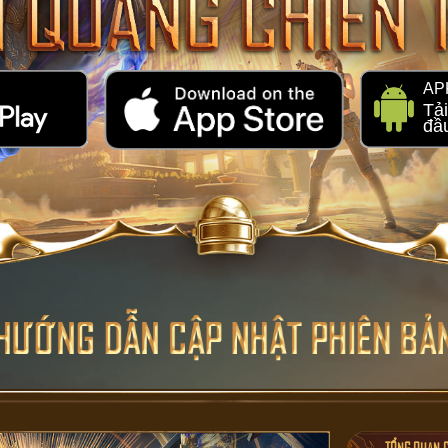
AP
Tải
đầ
TỔNG QUAN C