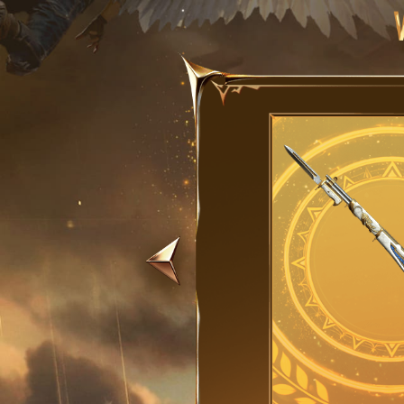
ng kiểu dáng thể
ự động kích
ỏ lỡ bất kỳ mục
phương tiện