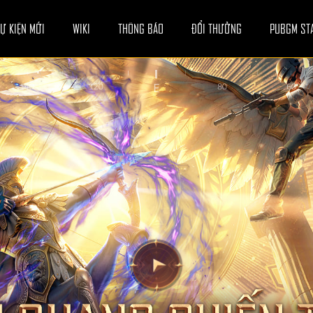
Ự KIỆN MỚI
WIKI
THÔNG BÁO
ĐỔI THƯỞNG
PUBGM ST